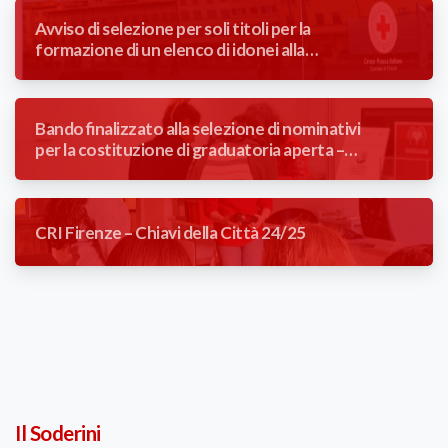
Avviso di selezione per soli titoli per la
formazione di un elenco di idonei alla
mansione di Autista Soccorritore con
contratto a tempo determinato (3 mesi).
Bando finalizzato alla selezione di nominativi
per la costituzione di graduatoria aperta –
Addetta/o reception poliambulatorio
CRI Firenze – Chiavi della Città 24/25
Il Soderini