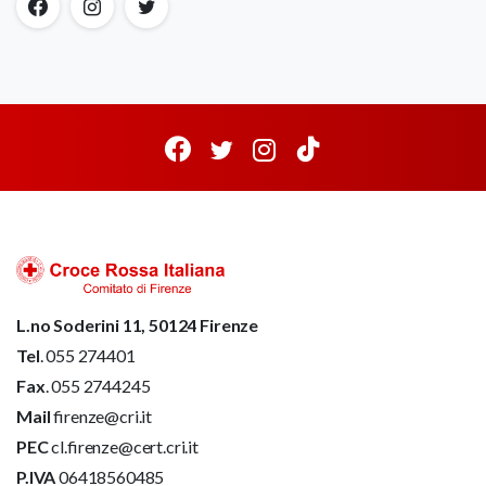
L.no Soderini 11, 50124 Firenze
Tel
. 055 274401
Fax
. 055 2744245
Mail
firenze@cri.it
PEC
cl.firenze@cert.cri.it
P.IVA
06418560485