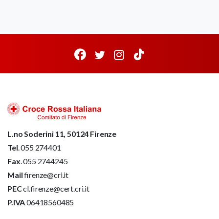
L.no Soderini 11, 50124 Firenze
Tel
. 055 274401
Fax
. 055 2744245
Mail
firenze@cri.it
PEC
cl.firenze@cert.cri.it
P.IVA
06418560485