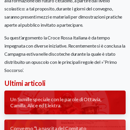
alla formazione del futuro cittadino, a partire dal livello
scolastico: a tal proposito, durante i giorni del convegno,
saranno presenti mezzi e materiali per dimostrazioni pratiche
aperte al pubblico invitato a partecipare.
Su quest’argomento la Croce Rossa Italiana è da tempo
impegnata con diverse iniziative. Recentemente si è conclusa la
Campagna estiva nelle discoteche durante la quale è stato
distribuito un opuscolo con le principali regole del »˜Primo
Soccorso’.
Ultimi articoli
Un 5xmille speciale con le parole di Ottavia,
Camilla, Alice ed Elektra.
Convegno “La nascita del Comitato