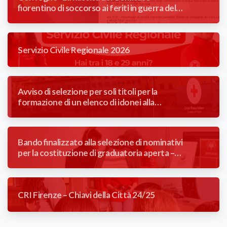
fiorentino di soccorso ai feriti in guerra del
Comune di Firenze” 1866/2026
Servizio Civile Regionale 2026
Avviso di selezione per soli titoli per la
formazione di un elenco di idonei alla
mansione di Autista Soccorritore con
contratto a tempo determinato (3 mesi).
Bando finalizzato alla selezione di nominativi
per la costituzione di graduatoria aperta –
Addetta/o reception poliambulatorio
CRI Firenze – Chiavi della Città 24/25