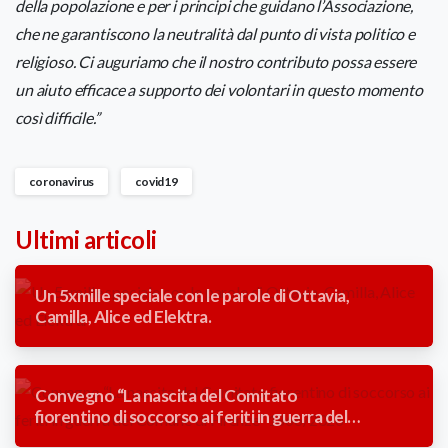
della popolazione e per i principi che guidano l’Associazione,
che ne garantiscono la neutralità dal punto di vista politico e
religioso. Ci auguriamo che il nostro contributo possa essere
un aiuto efficace a supporto dei volontari in questo momento
così difficile.”
coronavirus
covid19
Ultimi articoli
Un 5xmille speciale con le parole di Ottavia,
Camilla, Alice ed Elektra.
Convegno “La nascita del Comitato
fiorentino di soccorso ai feriti in guerra del
Comune di Firenze” 1866/2026