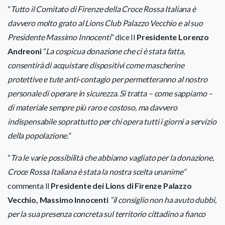
“
Tutto il Comitato di Firenze della Croce Rossa Italiana è
davvero molto grato al Lions Club Palazzo Vecchio e al suo
Presidente Massimo Innocenti
” dice Il
Presidente Lorenzo
Andreoni
“
La cospicua donazione che ci è stata fatta,
consentirà di acquistare dispositivi come mascherine
protettive e tute anti-contagio per permetteranno al nostro
personale di operare in sicurezza
.
Si tratta – come sappiamo –
di materiale sempre più raro e costoso, ma davvero
indispensabile soprattutto per chi opera tutti i giorni a servizio
della popolazione.
”
“
Tra le varie possibilità che abbiamo vagliato per la donazione,
Croce Rossa Italiana è stata la nostra scelta unanime”
commenta Il
Presidente dei Lions di Firenze Palazzo
Vecchio, Massimo Innocenti
“il consiglio non ha avuto dubbi,
per la sua presenza concreta sul territorio cittadino a fianco