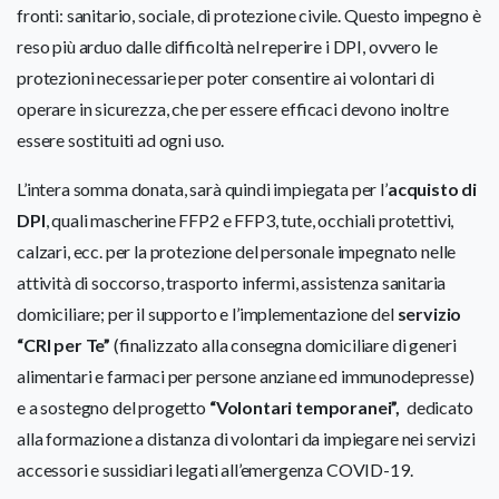
fronti: sanitario, sociale, di protezione civile. Questo impegno è
reso più arduo dalle difficoltà nel reperire i DPI, ovvero le
protezioni necessarie per poter consentire ai volontari di
operare in sicurezza, che per essere efficaci devono inoltre
essere sostituiti ad ogni uso.
L’intera somma donata, sarà quindi impiegata per l’
acquisto di
DPI
, quali mascherine FFP2 e FFP3, tute, occhiali protettivi,
calzari, ecc. per la protezione del personale impegnato nelle
attività di soccorso, trasporto infermi, assistenza sanitaria
domiciliare; per il supporto e l’implementazione del
servizio
“CRI per Te”
(finalizzato alla consegna domiciliare di generi
alimentari e farmaci per persone anziane ed immunodepresse)
e a sostegno del progetto
“Volontari temporanei”,
dedicato
alla formazione a distanza di volontari da impiegare nei servizi
accessori e sussidiari legati all’emergenza COVID-19.