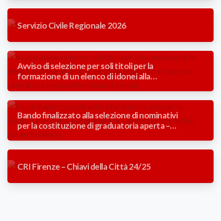
Servizio Civile Regionale 2026
Avviso di selezione per soli titoli per la
formazione di un elenco di idonei alla
mansione di Autista Soccorritore con
contratto a tempo determinato (3 mesi).
Bando finalizzato alla selezione di nominativi
per la costituzione di graduatoria aperta –
Addetta/o reception poliambulatorio
CRI Firenze – Chiavi della Città 24/25