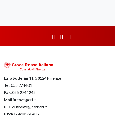
L.no Soderini 11, 50124 Firenze
Tel
. 055 274401
Fax
. 055 2744245
Mail
firenze@cri.it
PEC
cl.firenze@cert.cri.it
P.IVA
06418560485