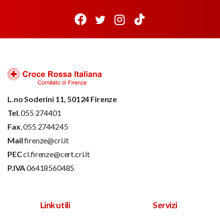
L.no Soderini 11, 50124 Firenze
Tel
. 055 274401
Fax
. 055 2744245
Mail
firenze@cri.it
PEC
cl.firenze@cert.cri.it
P.IVA
06418560485
Link utili
Servizi