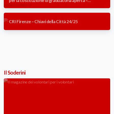
per la costituzione di graduatoria aperta –
Addetta/o reception poliambulatorio
CRI Firenze – Chiavi della Città 24/25
Il Soderini