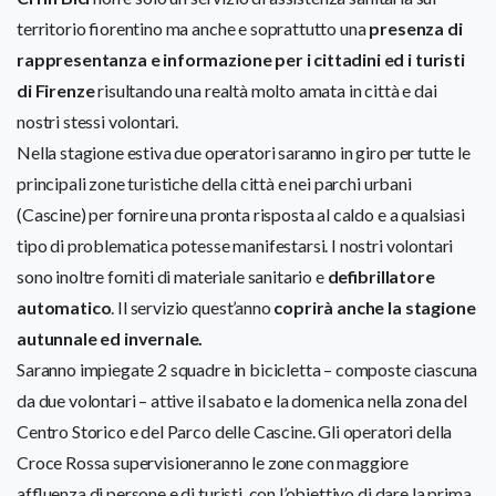
territorio fiorentino ma anche e soprattutto una
presenza di
rappresentanza e informazione per i cittadini ed i turisti
di Firenze
risultando una realtà molto amata in città e dai
nostri stessi volontari.
Nella stagione estiva due operatori saranno in giro per tutte le
principali zone turistiche della città e nei parchi urbani
(Cascine) per fornire una pronta risposta al caldo e a qualsiasi
tipo di problematica potesse manifestarsi. I nostri volontari
sono inoltre forniti di materiale sanitario e
defibrillatore
automatico
. Il servizio quest’anno
coprirà anche la stagione
autunnale ed invernale.
Saranno impiegate 2 squadre in bicicletta – composte ciascuna
da due volontari – attive il sabato e la domenica nella zona del
Centro Storico e del Parco delle Cascine. Gli operatori della
Croce Rossa supervisioneranno le zone con maggiore
affluenza di persone e di turisti, con l’obiettivo di dare la prima