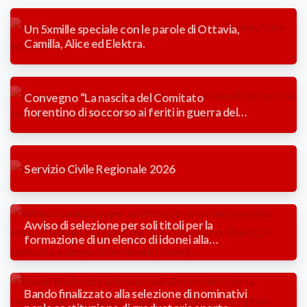
Un 5xmille speciale con le parole di Ottavia,
Camilla, Alice ed Elektra.
Convegno “La nascita del Comitato
fiorentino di soccorso ai feriti in guerra del
Comune di Firenze” 1866/2026
Servizio Civile Regionale 2026
Avviso di selezione per soli titoli per la
formazione di un elenco di idonei alla
mansione di Autista Soccorritore con
contratto a tempo determinato (3 mesi).
Bando finalizzato alla selezione di nominativi