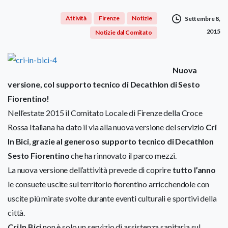
Attività
Firenze
Notizie
Settembre 8,
2015
Notizie dal Comitato
Nuova
versione, col supporto tecnico di Decathlon di Sesto
Fiorentino!
Nell’estate 2015 il Comitato Locale di Firenze della Croce
Rossa Italiana ha dato il via alla nuova versione del servizio
Cri
In Bici
,
grazie al generoso supporto tecnico di Decathlon
Sesto Fiorentin
o
che ha rinnovato il parco mezzi.
La nuova versione dell’attività prevede di coprire
tutto l’anno
le consuete uscite sul territorio fiorentino arricchendole con
uscite più mirate svolte durante eventi culturali e sportivi della
città.
Cri In Bici
non è solo un servizio di assistenza sanitaria sul