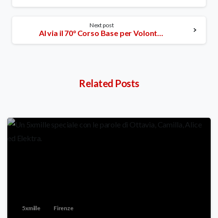
Reading
Next post
Al via il 70° Corso Base per Volontari CRI
Related Posts
5xmille
Firenze