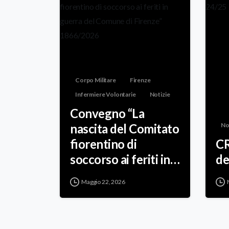
Corpo Militare
Firenze
Infermiere Volontarie
Notizie
Convegno “La
nascita del Comitato
No
fiorentino di
CR
soccorso ai feriti in
de
guerra del Comune
Maggio 22, 2026
di Firenze”
1866/2026