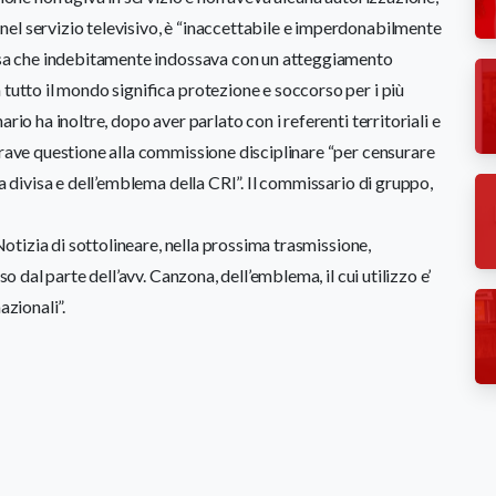
el servizio televisivo, è “inaccettabile e imperdonabilmente
visa che indebitamente indossava con un atteggiamento
 tutto il mondo significa protezione e soccorso per i più
rio ha inoltre, dopo aver parlato con i referenti territoriali e
grave questione alla commissione disciplinare “per censurare
la divisa e dell’emblema della CRI”. Il commissario di gruppo,
 Notizia di sottolineare, nella prossima trasmissione,
so dal parte dell’avv. Canzona, dell’emblema, il cui utilizzo e’
azionali”.