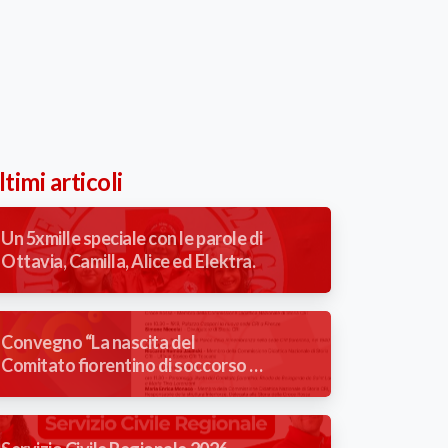
timi articoli
Un 5xmille speciale con le parole di
Ottavia, Camilla, Alice ed Elektra.
Convegno “La nascita del
Comitato fiorentino di soccorso ai
feriti in guerra del Comune di
Firenze” 1866/2026