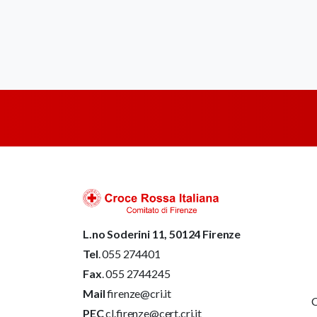
L.no Soderini 11, 50124 Firenze
Tel
. 055 274401
Fax
. 055 2744245
Mail
firenze@cri.it
C
PEC
cl.firenze@cert.cri.it