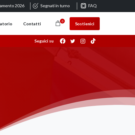
ramento 2026
Segnati in turno
FAQ
0
Sostienici
atorio
Contatti
Seguici su