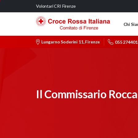
Volontari CRI Firenze
Chi Si
Lungarno Soderini 11, Firenze
055 274401
Il Commissario Rocca s