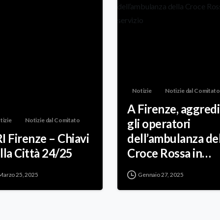
Notizie
Notizie dal Comitato
A Firenze, aggredi
tizie
Notizie dal Comitato
gli operatori
I Firenze – Chiavi
dell’ambulanza de
lla Città 24/25
Croce Rossa in
servizio
Marzo 25, 2025
Gennaio 27, 2025