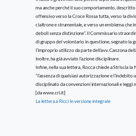
ma anche perché il suo comportamento, descritto n
offensivo verso la Croce Rossa tutta, verso la di
cialtrone e strumentale, e verso un emblema che in
deboli senza distinzione”. Il Commissario straordina
di gruppo del volontario in questione, segnato la 
l’improprio utilizzo da parte dell’avv. Canzona del
inoltre, ha già avviato l’azione disciplinare.
Infine, nella sua lettera, Rocca chiede a Striscia la
“l’assenza di qualsiasi autorizzazione e l’indebito u
disciplinato da convenzioni internazionali e leggi n
[da www.cri.it]
La lettera a Ricci in versione integrale