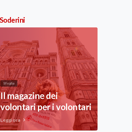
 Soderini
Sfoglia
Il magazine dei
volontari per i volontari
Leggi ora