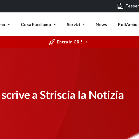
Tesse
amo
Cosa Facciamo
Servizi
News
PoliAmbul
Entra in CRI!
crive a Striscia la Notizia