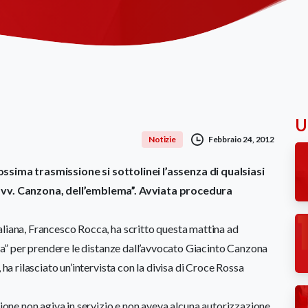
Ul
Febbraio 24, 2012
Notizie
ossima trasmissione si sottolinei l’assenza di qualsiasi
’avv. Canzona, dell’emblema”. Avviata procedura
aliana, Francesco Rocca, ha scritto questa mattina ad
zia” per prendere le distanze dall’avvocato Giacinto Canzona
 ha rilasciato un’intervista con la divisa di Croce Rossa
tione non agiva in servizio e non aveva alcuna autorizzazione,