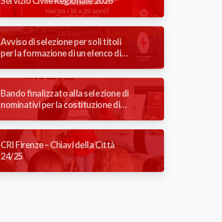
Servizio Civile Regionale 2026
Avviso di selezione per soli titoli
per la formazione di un elenco di
idonei alla mansione di Autista
Soccorritore con contratto a
tempo determinato (3 mesi).
Bando finalizzato alla selezione di
nominativi per la costituzione di
graduatoria aperta – Addetta/o
reception poliambulatorio
CRI Firenze – Chiavi della Città
24/25