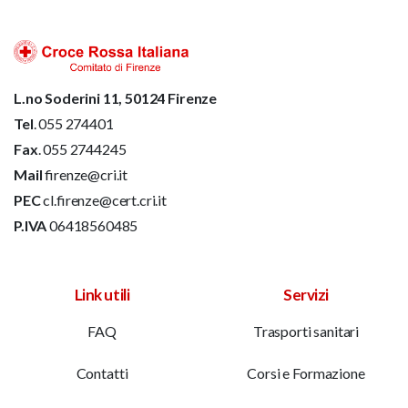
L.no Soderini 11, 50124 Firenze
Tel
. 055 274401
Fax
. 055 2744245
Mail
firenze@cri.it
PEC
cl.firenze@cert.cri.it
P.IVA
06418560485
Link utili
Servizi
FAQ
Trasporti sanitari
Contatti
Corsi e Formazione