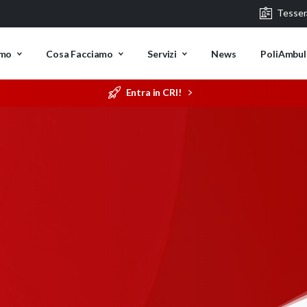
Tesse
amo
Cosa Facciamo
Servizi
News
PoliAmbul
Entra in CRI!