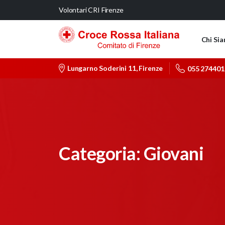
Volontari CRI Firenze
Chi Si
Lungarno Soderini 11, Firenze
055 274401
Categoria:
Giovani