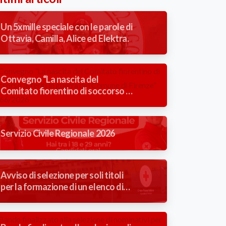
Un 5xmille speciale con le parole di
Ottavia, Camilla, Alice ed Elektra.
Convegno “La nascita del
Comitato fiorentino di soccorso ai
feriti in guerra del Comune di
Firenze” 1866/2026
Servizio Civile Regionale 2026
Avviso di selezione per soli titoli
per la formazione di un elenco di
idonei alla mansione di Autista
Soccorritore con contratto a
tempo determinato (3 mesi).