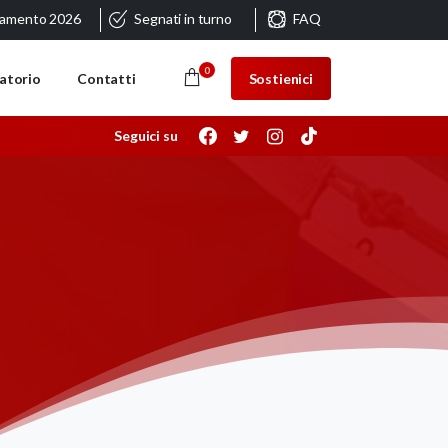
ramento 2026
Segnati in turno
FAQ
0
Sostienici
atorio
Contatti
Seguici su