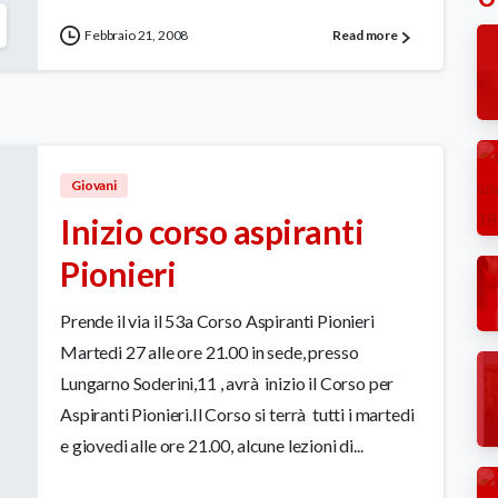
Febbraio 21, 2008
Read more
Giovani
Inizio corso aspiranti
Pionieri
Prende il via il 53a Corso Aspiranti Pionieri
Martedi 27 alle ore 21.00 in sede, presso
Lungarno Soderini,11 , avrà inizio il Corso per
Aspiranti Pionieri.Il Corso si terrà tutti i martedi
e giovedi alle ore 21.00, alcune lezioni di...