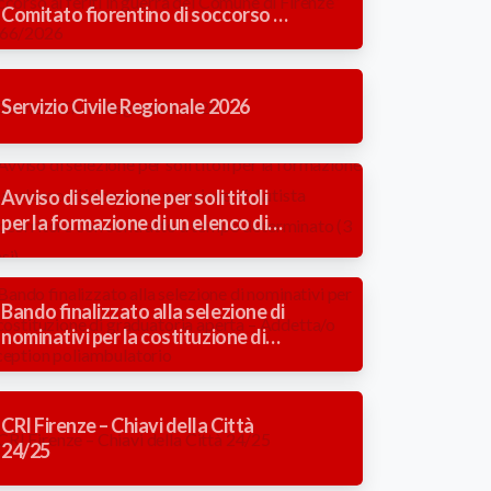
Comitato fiorentino di soccorso ai
feriti in guerra del Comune di
Firenze” 1866/2026
Servizio Civile Regionale 2026
Avviso di selezione per soli titoli
per la formazione di un elenco di
idonei alla mansione di Autista
Soccorritore con contratto a
tempo determinato (3 mesi).
Bando finalizzato alla selezione di
nominativi per la costituzione di
graduatoria aperta – Addetta/o
reception poliambulatorio
CRI Firenze – Chiavi della Città
24/25