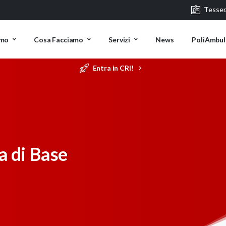
Tesse
amo
Cosa Facciamo
Servizi
News
PoliAmbul
Entra in CRI!
a di Base