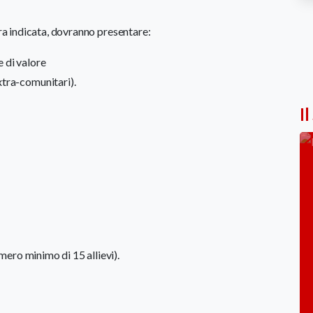
pra indicata, dovranno presentare:
 di valore
xtra-comunitari).
Il
ero minimo di 15 allievi).