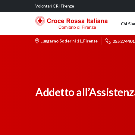
Volontari CRI Firenze
Chi Si
Lungarno Soderini 11, Firenze
055 274401
Addetto all’Assistenz