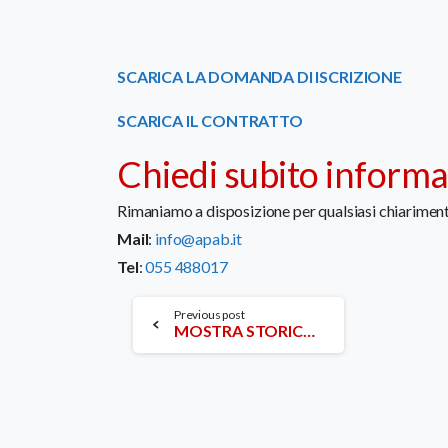
SCARICA LA DOMANDA DI ISCRIZIONE
SCARICA IL CONTRATTO
Chiedi subito informazi
Rimaniamo a disposizione per qualsiasi chiarimen
Mail
:
info@apab.it
Tel
:
055 488017
Continue
Previous post
MOSTRA STORICO-DOCUMENTALE: “TRA ATTUALITÀ E STORIA: GLI INTERVENTI IN EMERGENZA DELLA CROCE ROSSA ITALIANA IN ITALIA E ALL’ESTERO”
Reading