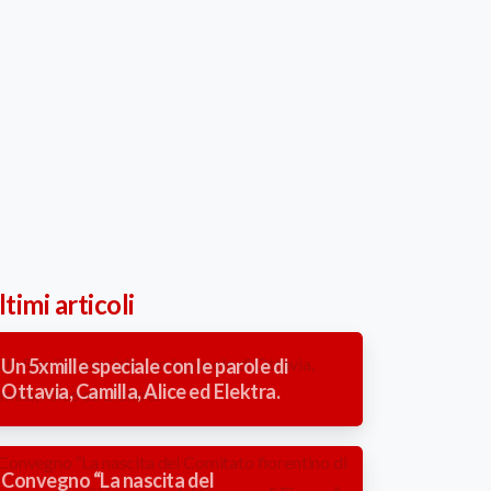
timi articoli
Un 5xmille speciale con le parole di
Ottavia, Camilla, Alice ed Elektra.
Convegno “La nascita del