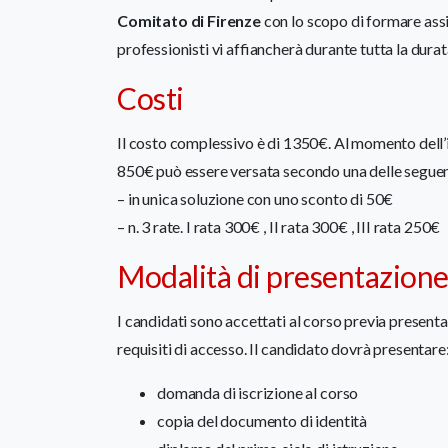
Comitato di Firenze
con lo scopo di formare assi
professionisti vi affiancherà durante tutta la durat
Costi
Il costo complessivo è di 1350€. Al momento dell’i
850€ può essere versata secondo una delle seguen
– in unica soluzione con uno sconto di 50€
– n. 3 rate. I rata 300€ , II rata 300€ , III rata 250€
Modalità di presentazion
I candidati sono accettati al corso previa present
requisiti di accesso. Il candidato dovrà presentare
domanda di iscrizione al corso
copia del documento di identità