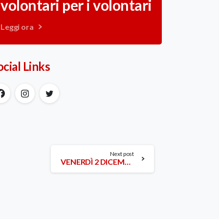
volontari per i volontari
Leggi ora
ocial Links
Next post
VENERDÌ 2 DICEMBRE: SCREENING NIGHT | test gratuiti, rapidi e anonimi per HIV e HCV