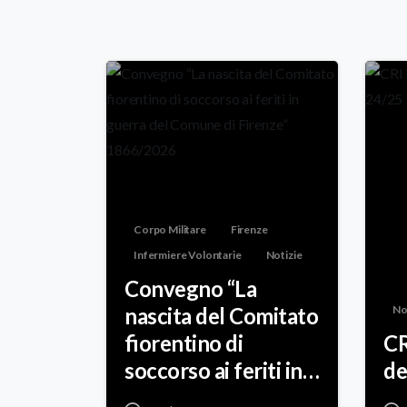
Corpo Militare
Firenze
Infermiere Volontarie
Notizie
Convegno “La
nascita del Comitato
No
fiorentino di
CR
soccorso ai feriti in
de
guerra del Comune