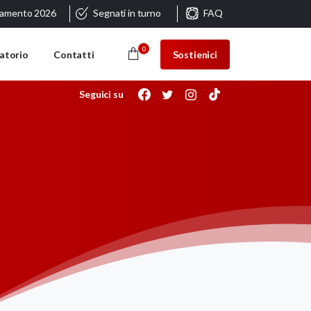
ramento 2026
Segnati in turno
FAQ
0
Sostienici
atorio
Contatti
Seguici su