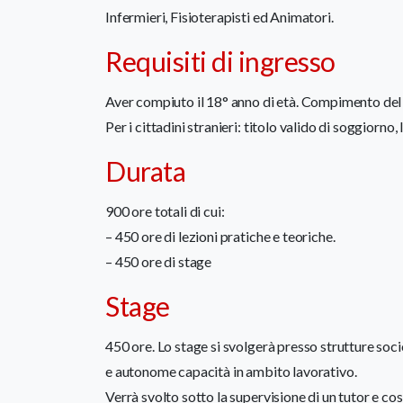
Infermieri, Fisioterapisti ed Animatori.
Requisiti di ingresso
Aver compiuto il 18° anno di età. Compimento del p
Per i cittadini stranieri: titolo valido di soggiorno
Durata
900 ore totali di cui:
– 450 ore di lezioni pratiche e teoriche.
– 450 ore di stage
Stage
450 ore. Lo stage si svolgerà presso strutture soci
e autonome capacità in ambito lavorativo.
Verrà svolto sotto la supervisione di un tutor e co