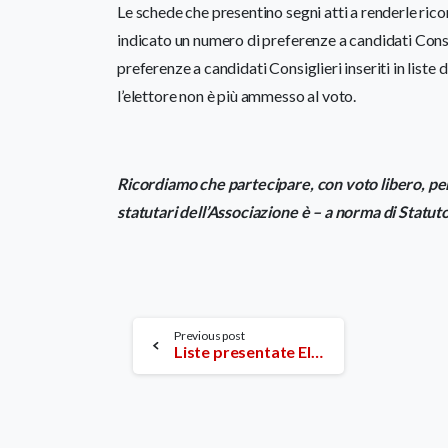
Le schede che presentino segni atti a renderle ricon
indicato un numero di preferenze a candidati Consi
preferenze a candidati Consiglieri inseriti in liste d
l’elettore non è più ammesso al voto.
Ricordiamo che partecipare, con voto libero, per
statutari dell’Associazione è – a norma di Statuto
Continue
Previous post
Liste presentate Elezioni 16 Febbraio 2020
Reading