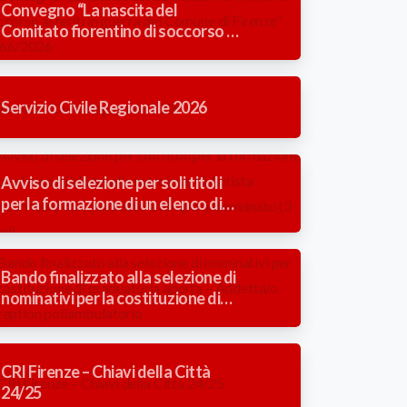
Convegno “La nascita del
Comitato fiorentino di soccorso ai
feriti in guerra del Comune di
Firenze” 1866/2026
Servizio Civile Regionale 2026
Avviso di selezione per soli titoli
per la formazione di un elenco di
idonei alla mansione di Autista
Soccorritore con contratto a
tempo determinato (3 mesi).
Bando finalizzato alla selezione di
nominativi per la costituzione di
graduatoria aperta – Addetta/o
reception poliambulatorio
CRI Firenze – Chiavi della Città
24/25