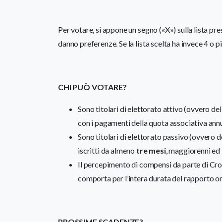
Per votare, si appone un segno («X») sulla lista presc
danno preferenze. Se la lista scelta ha invece 4 o 
CHI PUÒ VOTARE?
Sono titolari di elettorato attivo (ovvero del 
con i pagamenti della quota associativa annu
Sono titolari di elettorato passivo (ovvero de
iscritti da almeno
tre mesi
, maggiorenni ed 
Il percepimento di compensi da parte di Croc
comporta per l’intera durata del rapporto oner
PROSSIME SCADENZE?