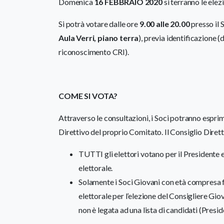
Domenica
16 FEBBRAIO 2020
si terranno le elezi
Si potrà votare dalle ore
9.00 alle 20.00
presso il 
Aula Verri, piano terra
), previa identificazione 
riconoscimento CRI).
COME SI VOTA?
Attraverso le consultazioni, i Soci potranno esprim
Direttivo del proprio Comitato. Il Consiglio Diretti
TUTTI gli elettori votano per il Presidente 
elettorale.
Solamente i Soci Giovani con età compresa fr
elettorale per l’elezione del Consigliere Gio
non è legata ad una lista di candidati (Presid