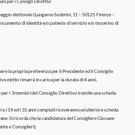
oni per i Consigli Direttivi
Seggio elettorale (Lungarno Soderini, 11 – 50125 Firenze –
(documento di identità e/o patente di servizio e/o tesserino di
ere la propria preferenza per il Presidente ed il Consiglio
vo eletto rimarrà in carica per la durata di 4 anni.
e per i 3 membri del Consiglio Direttivo tramite una scheda
a i 14 ed i 31 anni compiuti riceveranno un’ulteriore scheda
vane. Si ricorda che la candidatura del Consigliere Giovane
ente e Consiglieri).