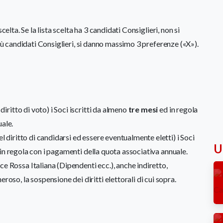
elta. Se la lista scelta ha 3 candidati Consiglieri, non si
più candidati Consiglieri, si danno massimo 3 preferenze («X»).
diritto di voto) i Soci iscritti da almeno
tre mesi
ed in regola
ale.
l diritto di candidarsi ed essere eventualmente eletti) i Soci
Ul
in regola con i pagamenti della quota associativa annuale.
e Rossa Italiana (Dipendenti ecc.), anche indiretto,
oso, la sospensione dei diritti elettorali di cui sopra.