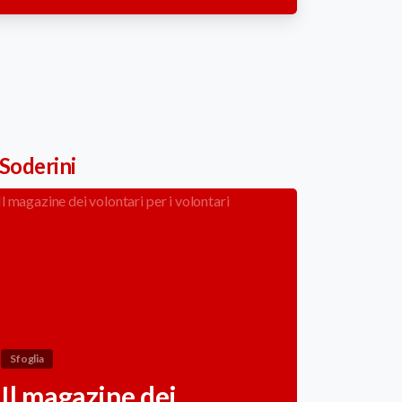
 Soderini
Sfoglia
Il magazine dei