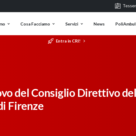
Tesse
amo
Cosa Facciamo
Servizi
News
PoliAmbul
Entra in CRI!
vo del Consiglio Direttivo de
di Firenze