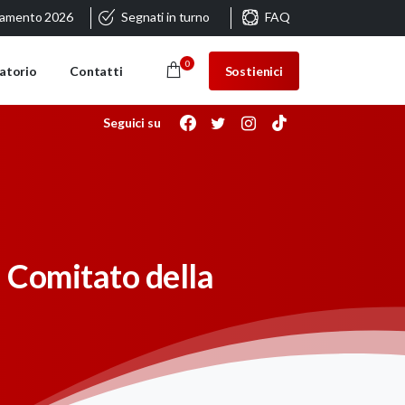
ramento 2026
Segnati in turno
FAQ
0
Sostienici
atorio
Contatti
Seguici su
l Comitato della