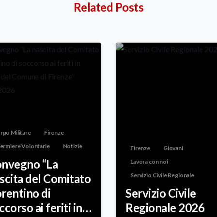
Related Posts
rpo Militare
Firenze
fermiere Volontarie
Notizie
Firenze
Giovani
nvegno “La
Lavora con noi
scita del Comitato
Servizio Civile Regionale
orentino di
Servizio Civile
ccorso ai feriti in
Regionale 2026