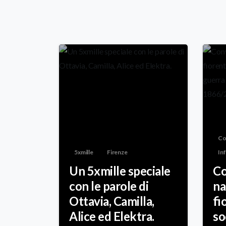
Co
5xmille
Firenze
In
Un 5xmille speciale
Co
con le parole di
na
Ottavia, Camilla,
fi
Alice ed Elektra.
so