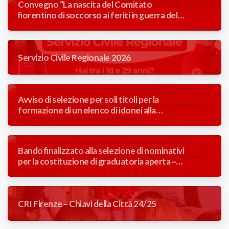
Convegno “La nascita del Comitato
fiorentino di soccorso ai feriti in guerra del
Comune di Firenze” 1866/2026
Servizio Civile Regionale 2026
Avviso di selezione per soli titoli per la
formazione di un elenco di idonei alla
mansione di Autista Soccorritore con
contratto a tempo determinato (3 mesi).
Bando finalizzato alla selezione di nominativi
per la costituzione di graduatoria aperta –
Addetta/o reception poliambulatorio
CRI Firenze – Chiavi della Città 24/25