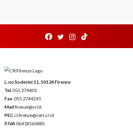
L.no Soderini 11, 50124 Firenze
Tel
. 055 274401
Fax
. 055 2744245
Mail
firenze@cri.it
PEC
cl.firenze@cert.cri.it
P.IVA
06418560485