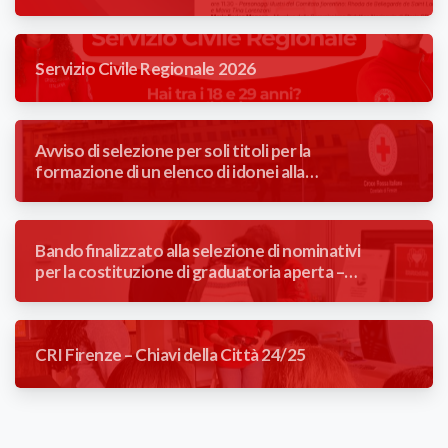
Comune di Firenze” 1866/2026
Servizio Civile Regionale 2026
Avviso di selezione per soli titoli per la
formazione di un elenco di idonei alla
mansione di Autista Soccorritore con
contratto a tempo determinato (3 mesi).
Bando finalizzato alla selezione di nominativi
per la costituzione di graduatoria aperta –
Addetta/o reception poliambulatorio
CRI Firenze – Chiavi della Città 24/25