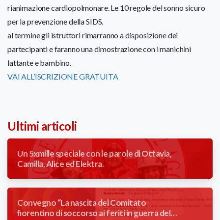
rianimazione cardiopolmonare. Le 10 regole del sonno sicuro
per la prevenzione della SIDS.
al termine gli istruttori rimarranno a disposizione dei
partecipanti e faranno una dimostrazione con i manichini
lattante e bambino.
VAI ALL’ISCRIZIONE GRATUITA
Ultimi articoli
Un 5xmille speciale con le parole di Ottavia,
Camilla, Alice ed Elektra.
Convegno “La nascita del Comitato
fiorentino di soccorso ai feriti in guerra del