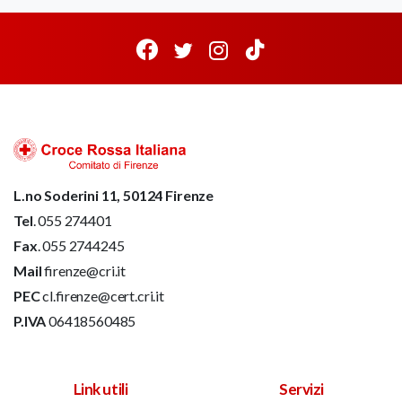
L.no Soderini 11, 50124 Firenze
Tel
. 055 274401
Fax
. 055 2744245
Mail
firenze@cri.it
PEC
cl.firenze@cert.cri.it
P.IVA
06418560485
Link utili
Servizi