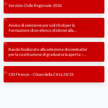
Servizio Civile Regionale 2026
Avviso di selezione per soli titoli per la
formazione di un elenco di idonei alla
mansione di Autista Soccorritore con
contratto a tempo determinato (3 mesi).
Bando finalizzato alla selezione di nominativi
per la costituzione di graduatoria aperta –
Addetta/o reception poliambulatorio
CRI Firenze – Chiavi della Città 24/25