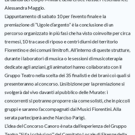
Alessandra Maggio.
L’appuntamento di sabato 10 per l’evento finale e la
premiazione di “Ugole d’argento” è la conclusione di un
percorso organizzato in più fasi che ha visto coinvolte per circa
tre mesi, 10 tra case di riposo e centri diurni del territorio
Fiorentino e dei comuni limitrofi. All’interno di queste strutture,
durante i laboratori di musica o le sessioni di musicoterapia
dedicate agli anziani, gli animatori hanno collaborato con il
Gruppo Teatro nella scelta dei 35 finalisti e dei brani coi quali si
presenteranno al concorso. L’esibizione per la premiazione si
svolgerà dal vivo davanti al pubblico delle Murate: i
concorrenti si potranno proporre sia come solisti, che in piccoli
gruppi e saranno l’accompagnati dai Musici Fiorentini. Alla
serata parteciperà anche Narciso Parigi.
L’idea del Concorso Canoro è nata dall’esperienza del Gruppo
Teatro “Si fa i cchè si po’” del Comitato Locale di Firenze della