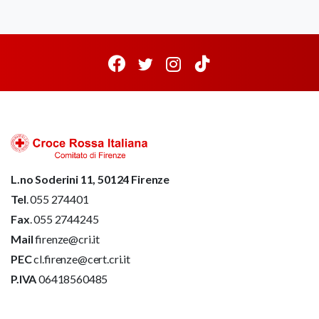
L.no Soderini 11, 50124 Firenze
Tel
. 055 274401
Fax
. 055 2744245
Mail
firenze@cri.it
PEC
cl.firenze@cert.cri.it
P.IVA
06418560485