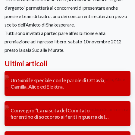
d’argento” permetterà ai concorrenti di presentare anche
poesie e brani di teatro: uno dei concorrenti reciterà un pezzo
scelto dell’Amleto di Shakesperare.
Tutti sono invitati a partecipare all’esibizione e alla
premiazione ad ingresso libero, sabato 10 novembre 2012
presso la sala Suc alle Murate.
Ultimi articoli
Un 5xmille speciale con le parole di Ottavia,
Camilla, Alice ed Elektra.
Convegno “La nascita del Comitato
fiorentino di soccorso ai feriti in guerra del
Comune di Firenze” 1866/2026