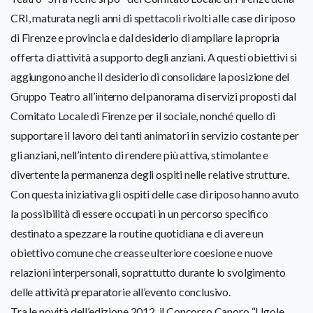
CRI, maturata negli anni di spettacoli rivolti alle case di riposo
di Firenze e provincia e dal desiderio di ampliare la propria
offerta di attività a supporto degli anziani. A questi obiettivi si
aggiungono anche il desiderio di consolidare la posizione del
Gruppo Teatro all’interno del panorama di servizi proposti dal
Comitato Locale di Firenze per il sociale, nonché quello di
supportare il lavoro dei tanti animatori in servizio costante per
gli anziani, nell’intento di rendere più attiva, stimolante e
divertente la permanenza degli ospiti nelle relative strutture.
Con questa iniziativa gli ospiti delle case di riposo hanno avuto
la possibilità di essere occupati in un percorso specifico
destinato a spezzare la routine quotidiana e di avere un
obiettivo comune che creasse ulteriore coesione e nuove
relazioni interpersonali, soprattutto durante lo svolgimento
delle attività preparatorie all’evento conclusivo.
Tra le novità dell’edizione 2012, il Concorso Canoro “Ugole