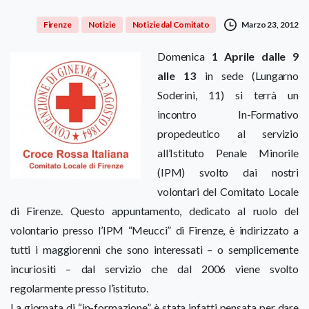
Marzo 23, 2012
Firenze
Notizie
Notizie dal Comitato
Domenica
1 Aprile dalle 9
alle 13
in sede (Lungarno
Soderini, 11) si terrà un
incontro In-Formativo
propedeutico al servizio
all’Istituto Penale Minorile
(IPM) svolto dai nostri
volontari del Comitato Locale
di Firenze. Questo appuntamento, dedicato al ruolo del
volontario presso l’IPM “Meucci” di Firenze, è indirizzato a
tutti i maggiorenni che sono interessati – o semplicemente
incuriositi – dal servizio che dal 2006 viene svolto
regolarmente presso l’istituto.
La giornata di “in-formazione” è stata infatti pensata per dare