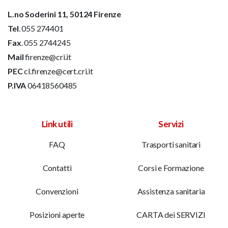
L.no Soderini 11, 50124 Firenze
Tel
. 055 274401
Fax
. 055 2744245
Mail
firenze@cri.it
PEC
cl.firenze@cert.cri.it
P.IVA
06418560485
Link utili
Servizi
FAQ
Trasporti sanitari
Contatti
Corsi e Formazione
Convenzioni
Assistenza sanitaria
Posizioni aperte
CARTA dei SERVIZI