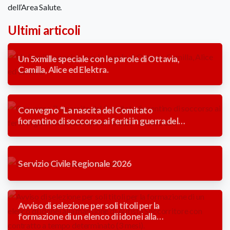
dell’Area Salute.
Ultimi articoli
Un 5xmille speciale con le parole di Ottavia,
Camilla, Alice ed Elektra.
Convegno “La nascita del Comitato
fiorentino di soccorso ai feriti in guerra del
Comune di Firenze” 1866/2026
Servizio Civile Regionale 2026
Avviso di selezione per soli titoli per la
formazione di un elenco di idonei alla
mansione di Autista Soccorritore con