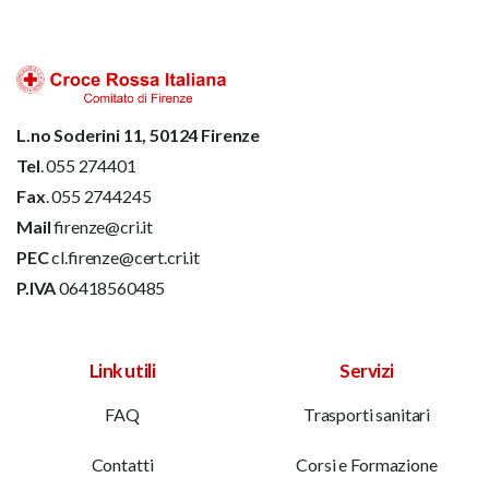
L.no Soderini 11, 50124 Firenze
Tel
. 055 274401
Fax
. 055 2744245
Mail
firenze@cri.it
PEC
cl.firenze@cert.cri.it
P.IVA
06418560485
Link utili
Servizi
FAQ
Trasporti sanitari
Contatti
Corsi e Formazione