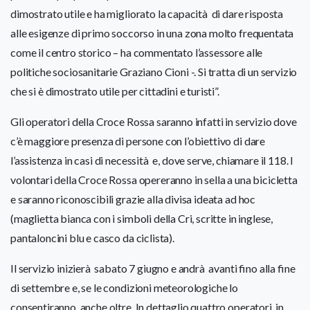
dimostrato utile e ha migliorato la capacità di dare risposta
alle esigenze di primo soccorso in una zona molto frequentata
come il centro storico – ha commentato l’assessore alle
politiche sociosanitarie Graziano Cioni -. Si tratta di un servizio
che si è dimostrato utile per cittadini e turisti”.
Gli operatori della Croce Rossa saranno infatti in servizio dove
c’è maggiore presenza di persone con l’obiettivo di dare
l’assistenza in casi di necessità e, dove serve, chiamare il 118. I
volontari della Croce Rossa opereranno in sella a una bicicletta
e saranno riconoscibili grazie alla divisa ideata ad hoc
(maglietta bianca con i simboli della Cri, scritte in inglese,
pantaloncini blu e casco da ciclista).
Il servizio inizierà sabato 7 giugno e andrà avanti fino alla fine
di settembre e, se le condizioni meteorologiche lo
consentiranno, anche oltre. In dettaglio quattro operatori, in