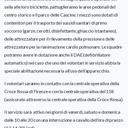
sella alle loro biciclette, pattuglieranno le aree pedonali del
centro storico e il parco delle Cascine. I mezzi sono dotati di
contenitori per il trasporto dei sussidi sanitari di primo
soccorso (garze, cerotti, disinfettante, ghiaccio istantaneo),
delle attrezzature per il rilevamento della pressione e delle
attrezzature per la rianimazione cardio polmonare. Le squadre
potranno avere in dotazione anche il DAE (defibrillatore
automatico) nel caso che uno dei volontari in servizio abbia la
speciale abilitazione necessaria all’uso dell’apparecchio.
I volontari saranno in contatto con la centrale operativa della
Croce Rossa di Firenze e con la centrale operativa del 118
(assicurato attraverso la centrale operativa della Croce Rossa).
Il servizio sarà attivo nei giorni di venerdì, sabato e domenica
dalle 10 alle 20 con una interruzione a cavallo dell’ora di pranzo
(13-14.30). (mf)