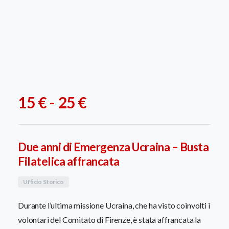
Fascia
15
€
-
25
€
di
prezzo:
Due anni di Emergenza Ucraina – Busta
da
Filatelica affrancata
15 €
Ufficio Storico
a
Durante l’ultima missione Ucraina, che ha visto coinvolti i
25 €
volontari del Comitato di Firenze, è stata affrancata la