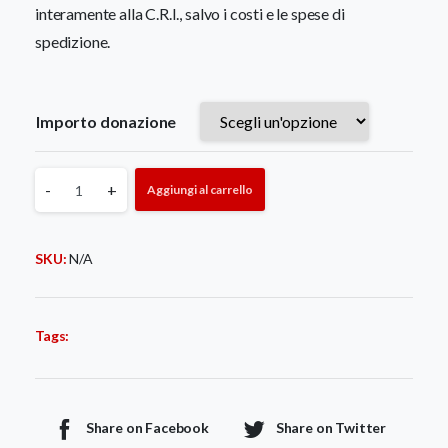
interamente alla C.R.I., salvo i costi e le spese di
spedizione.
Importo donazione
Due
-
+
Aggiungi al carrello
anni
SKU:
N/A
di
Emergenza
Tags:
Ucraina
-
Share on Facebook
Share on Twitter
Busta