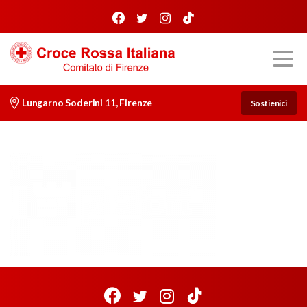
Lungarno Soderini 11, Firenze
Sostienici