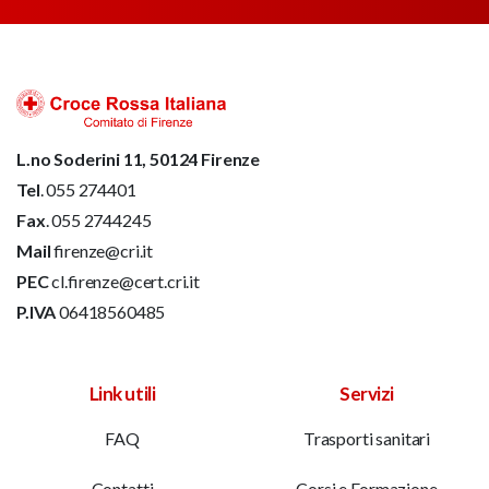
L.no Soderini 11, 50124 Firenze
Tel
. 055 274401
Fax
. 055 2744245
Mail
firenze@cri.it
PEC
cl.firenze@cert.cri.it
P.IVA
06418560485
Link utili
Servizi
FAQ
Trasporti sanitari
Contatti
Corsi e Formazione