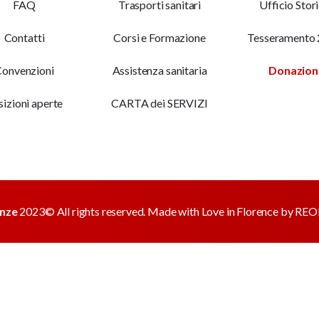
FAQ
Trasporti sanitari
Ufficio Stor
Contatti
Corsi e Formazione
Tesseramento
onvenzioni
Assistenza sanitaria
Donazion
sizioni aperte
CARTA dei SERVIZI
enze
2023© All rights reserved. Made with Love in Florence by
REON