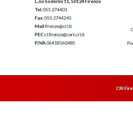
L.no Soderini 11, 50124 Firenze
Tel
. 055 274401
Fax
. 055 2744245
Mail
firenze@cri.it
C
PEC
cl.firenze@cert.cri.it
P.IVA
06418560485
Po
CRI Fir