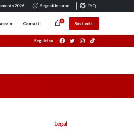
ramento 2026
Segnati in turno
FAQ
0
Sostienici
atorio
Contatti
Seguici su
Legal