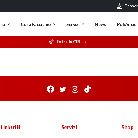
Tesse
amo
Cosa Facciamo
Servizi
News
PoliAmbul
Entra in CRI!
Link utili
Servizi
Shop