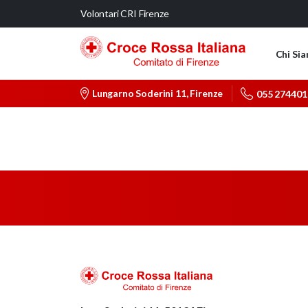
Volontari CRI Firenze
Chi Si
Lungarno Soderini 11, Firenze
055 274401