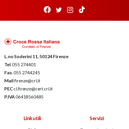
L.no Soderini 11, 50124 Firenze
Tel
. 055 274401
Fax
. 055 2744245
Mail
firenze@cri.it
PEC
cl.firenze@cert.cri.it
P.IVA
06418560485
Link utili
Servizi