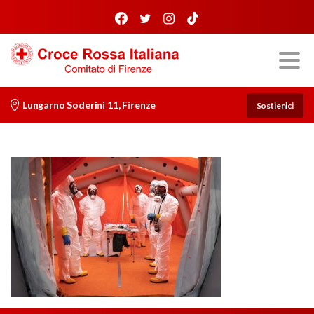
Lungarno Soderini 11, Firenze
Sostienici