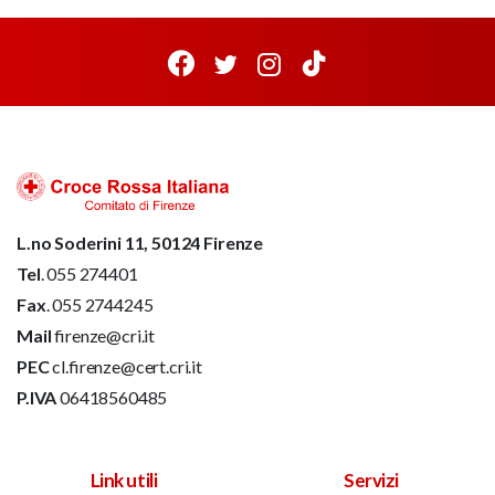
L.no Soderini 11, 50124 Firenze
Tel
. 055 274401
Fax
. 055 2744245
Mail
firenze@cri.it
PEC
cl.firenze@cert.cri.it
P.IVA
06418560485
Link utili
Servizi