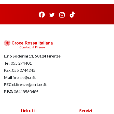
L.no Soderini 11, 50124 Firenze
Tel
. 055 274401
Fax
. 055 2744245
Mail
firenze@cri.it
PEC
cl.firenze@cert.cri.it
P.IVA
06418560485
Link utili
Servizi