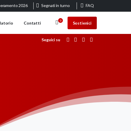
eramento 2026
Segnati in turno
FAQ
0
Sostienici
latorio
Contatti
Seguici su