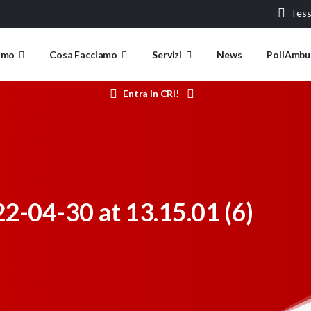
Tess
amo
Cosa Facciamo
Servizi
News
PoliAmbu
Entra in CRI!
-04-30 at 13.15.01 (6)